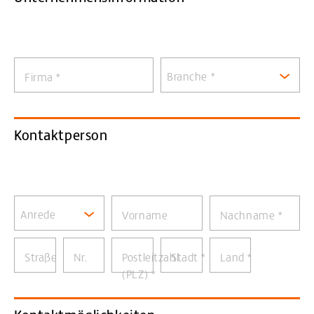
Branche *
Firma
*
Kontaktperson
Anrede
Vorname
Nachname
*
Straße
Nr.
Postleitzahl
Stadt
*
Land
*
(PLZ)
*