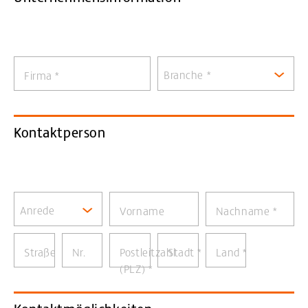
Branche *
Firma
*
Kontaktperson
Anrede
Vorname
Nachname
*
Straße
Nr.
Postleitzahl
Stadt
*
Land
*
(PLZ)
*