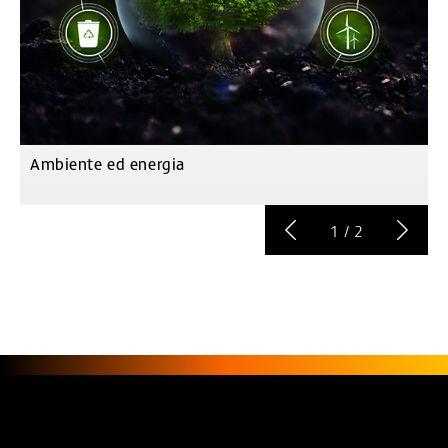
Ambiente ed energia
Q
1
/
2