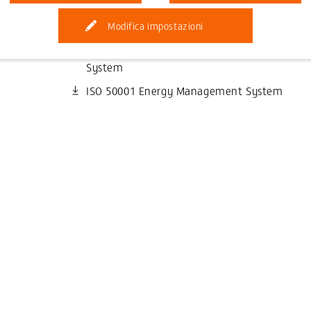
ISO 9001 Herbertingen
ISO 9001 Tianjin
Modifica impostazioni
ISO 14001 Environmental Management
System
ISO 50001 Energy Management System