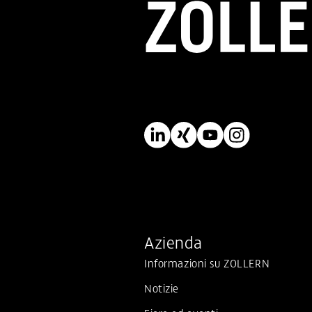
N
am
Azienda
Informazioni su ZOLLERN
Notizie