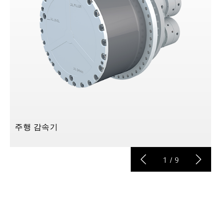
주행 감속기
1
/
9