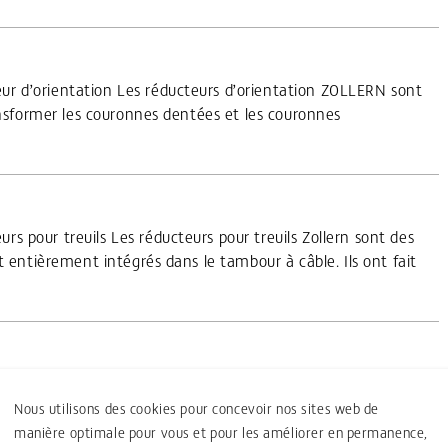
r d’orientation Les réducteurs d’orientation ZOLLERN sont
ansformer les couronnes dentées et les couronnes
s pour treuils Les réducteurs pour treuils Zollern sont des
t entièrement intégrés dans le tambour à câble. Ils ont fait
de levage Les treuils de levage ZOLLERN se composent de
éducteur pour treuil intégré et un tambour à câble
Nous utilisons des cookies pour concevoir nos sites web de
manière optimale pour vous et pour les améliorer en permanence,