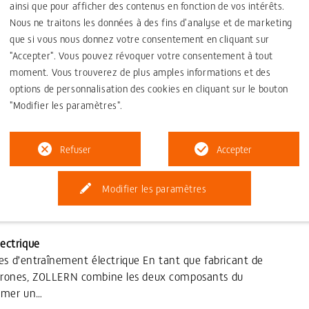
ainsi que pour afficher des contenus en fonction de vos intérêts.
Nous ne traitons les données à des fins d'analyse et de marketing
que si vous nous donnez votre consentement en cliquant sur
 tunnels
"Accepter". Vous pouvez révoquer votre consentement à tout
rs pour tunneliers Les réducteurs ZOLLERN alimentent les
moment. Vous trouverez de plus amples informations et des
ont utilisés pour creuser des tunnels destinés au trafic
options de personnalisation des cookies en cliquant sur le bouton
"Modifier les paramètres".
cre
Refuser
Accepter
 de raffinerie à sucre Les réducteurs de raffinerie à sucre
monde entier sous les marques ZOLLERN et Dorstener depuis
Modifier les paramètres
ectrique
 d’entraînement électrique En tant que fabricant de
hrones, ZOLLERN combine les deux composants du
ormer un…