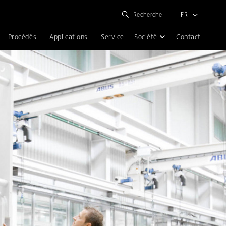
(current)
Recherche
FR
Procédés
Applications
Service
Société
Contact