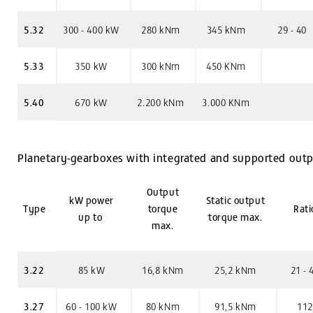
5.32
300 - 400 kW
280 kNm
345 kNm
29 - 40
5.33
350 kW
300 kNm
450 KNm
5.40
670 kW
2.200 kNm
3.000 KNm
Planetary-gearboxes with integrated and supported outp
Output
kW power
Static output
Type
torque
Rati
up to
torque max.
max.
3.22
85 kW
16,8 kNm
25,2 kNm
21 - 
3.27
60 - 100 kW
80 kNm
91,5 kNm
112