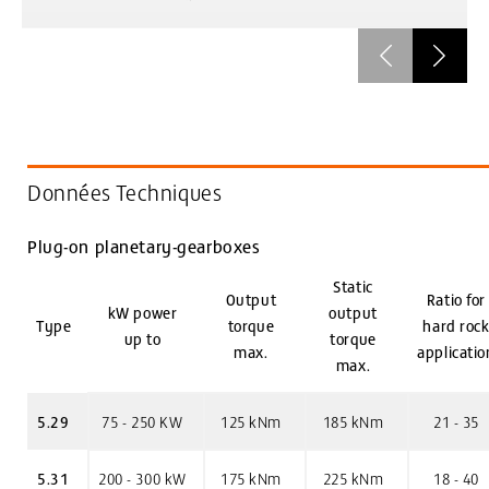
Données Techniques
Plug-on planetary-gearboxes
Static
Output
Ratio for
kW power
output
Type
torque
hard roc
up to
torque
max.
applicatio
max.
5.29
75 - 250 KW
125 kNm
185 kNm
21 - 35
5.31
200 - 300 kW
175 kNm
225 kNm
18 - 40