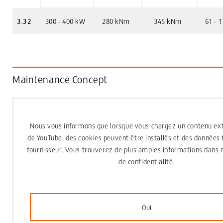
3.32
300 - 400 kW
280 kNm
345 kNm
61 - 
Maintenance Concept
Nous vous informons que lorsque vous chargez un contenu ext
de
YouTube
, des cookies peuvent être installés et des données
fournisseur. Vous trouverez de plus amples informations dans n
de confidentialité.
Oui