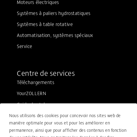
Moteurs électriques
Systèmes à paliers hydrostatiques
Systèmes à table rotative
Automatisation, systèmes spéciaux
Service
Centre de services
Téléchargements
YourZOLLERN
Guide de style
Nous utilisons des cookies pour concevoir nos sites web de
manière optimale pour vous et pour les améliorer en
Mentions légales
permanence, ainsi que pour afficher des contenus en fonction