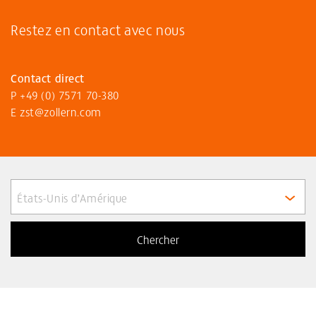
Restez en contact avec nous
Contact direct
P
+49 (0) 7571 70-380
E
zst@zollern
.com
États-Unis d’Amérique