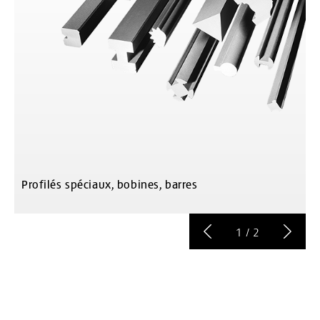
Profilés spéciaux, bobines, barres
P
1
/
2