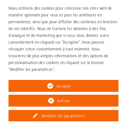
Nous utilisons des cookies pour concevoir nos sites web de
manière optimale pour vous et pour les améliorer en
permanence, ainsi que pour afficher des contenus en fonction
de vos intérêts. Nous ne traitons les données à des fins
d'analyse et de marketing que si vous nous donnez votre
consentement en cliquant sur "Accepter". Vous pouvez
révoquer votre consentement à tout moment. Vous
trouverez de plus amples informations et des options de
personnalisation des cookies en cliquant sur le bouton
"Modifier les paramètres".
Solutions de forgeage pour les technologies de
refroidissement
Accepter
La conductivité thermique élevée du cuivre pur et des
alliages de cuivre faiblement alliés est utilisée pour les
Refuser
dissipateurs de chaleur. ZOLLERN propose des pièces
forgées pour la technologie du refroidissement, comme
Modifier les paramètres
pour les matrices dans les installations de moulage
continu et de fil machine, des composants pour les