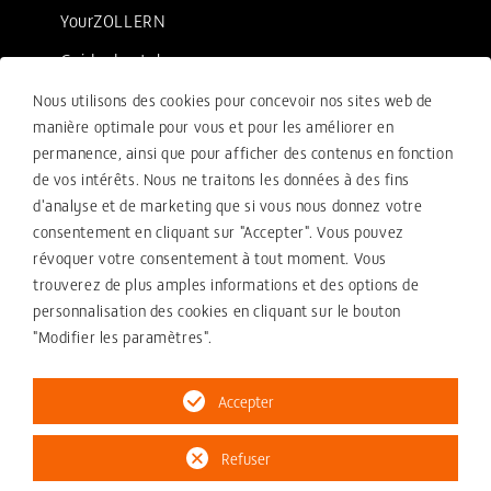
YourZOLLERN
Guide de style
Nous utilisons des cookies pour concevoir nos sites web de
manière optimale pour vous et pour les améliorer en
Mentions légales
permanence, ainsi que pour afficher des contenus en fonction
de vos intérêts. Nous ne traitons les données à des fins
Conditions de vente
d'analyse et de marketing que si vous nous donnez votre
Conformité
consentement en cliquant sur "Accepter". Vous pouvez
révoquer votre consentement à tout moment. Vous
Votre message de recours
trouverez de plus amples informations et des options de
Politique de confidentialité
personnalisation des cookies en cliquant sur le bouton
"Modifier les paramètres".
Mentions légales
Accepter
Refuser