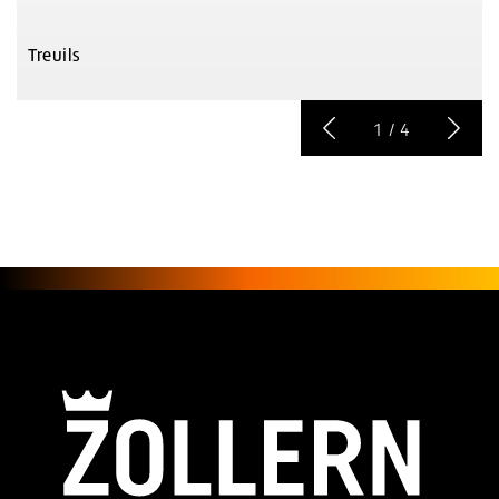
Treuils
1
/
4