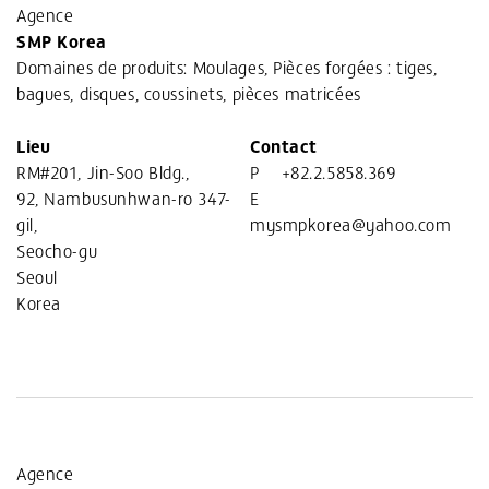
Agence
SMP Korea
Domaines de produits: Moulages, Pièces forgées : tiges,
bagues, disques, coussinets, pièces matricées
Lieu
Contact
RM#201, Jin-Soo Bldg.,
P
+82.2.5858.369
92, Nambusunhwan-ro 347-
E
gil,
mysmpkorea@yahoo.com
Seocho-gu
Seoul
Korea
Agence