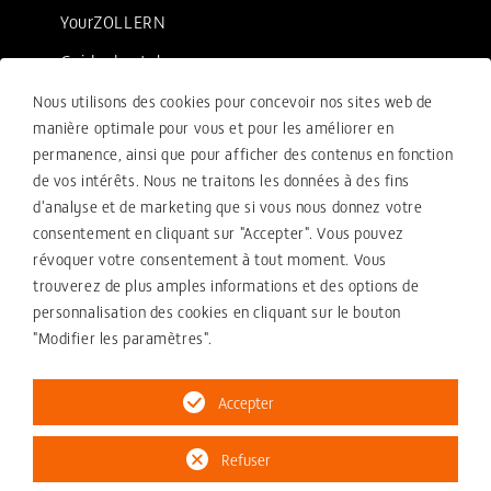
YourZOLLERN
Guide de style
Nous utilisons des cookies pour concevoir nos sites web de
manière optimale pour vous et pour les améliorer en
Mentions légales
permanence, ainsi que pour afficher des contenus en fonction
de vos intérêts. Nous ne traitons les données à des fins
Conditions de vente
d'analyse et de marketing que si vous nous donnez votre
Conformité
consentement en cliquant sur "Accepter". Vous pouvez
révoquer votre consentement à tout moment. Vous
Votre message de recours
trouverez de plus amples informations et des options de
Politique de confidentialité
personnalisation des cookies en cliquant sur le bouton
"Modifier les paramètres".
Mentions légales
Accepter
Refuser