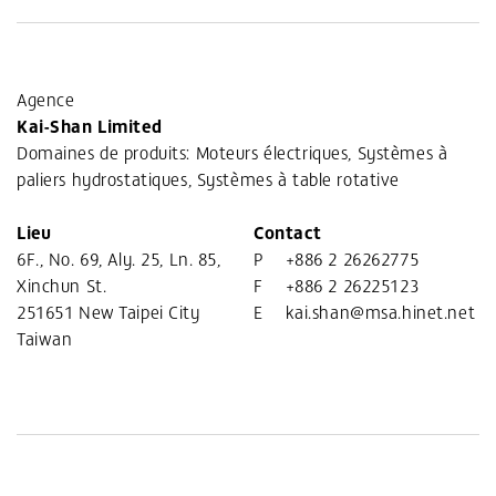
Agence
Kai-Shan Limited
Domaines de produits: Moteurs électriques, Systèmes à
paliers hydrostatiques, Systèmes à table rotative
Lieu
Contact
6F., No. 69, Aly. 25, Ln. 85,
P
+886 2 26262775
Xinchun St.
F
+886 2 26225123
251651 New Taipei City
E
kai.shan@msa.hinet.net
Taiwan