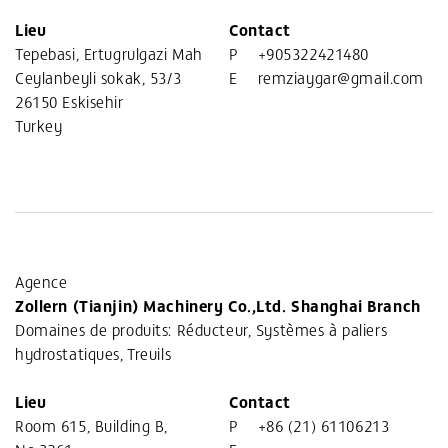
Lieu
Contact
Tepebasi, Ertugrulgazi Mah
P
+905322421480
Ceylanbeyli sokak, 53/3
E
remziaygar@gmail.com
26150 Eskisehir
Turkey
Agence
Zollern (Tianjin) Machinery Co.,Ltd. Shanghai Branch
Domaines de produits: Réducteur, Systèmes à paliers
hydrostatiques, Treuils
Lieu
Contact
Room 615, Building B,
P
+86 (21) 61106213