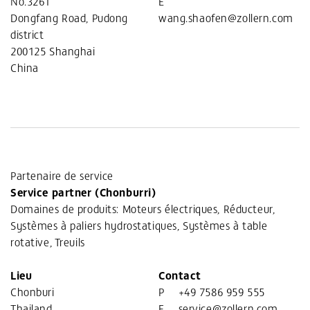
No.3261
E
Dongfang Road, Pudong
wang.shaofen@zollern.com
district
200125 Shanghai
China
Partenaire de service
Service partner (Chonburri)
Domaines de produits: Moteurs électriques, Réducteur,
Systèmes à paliers hydrostatiques, Systèmes à table
rotative, Treuils
Lieu
Contact
Chonburi
P
+49 7586 959 555
Thailand
E
service@zollern.com