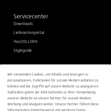
Servicecenter
Downloads
Lieferantenportal
YourZOLLERN
Styleguide
Rechtliches
Wir verwenden Cookies, um Inhalte und Anzeigen zu
Verkaufsbedingungen
personalisieren, Funktionen für soziale Medien anbieten zu
können und die Zugriffe auf unsere Website zu analysieren.
Einkaufsbedingungen
Außerdem geben wir Informationen zu Ihrer Verwendung
Compliance
unserer Website an unsere Partner für soziale Medien,
Werbung und Analysen weiter. Unsere Partner führen diese
Ihre Beschwerde-Meldung
Informationen möglicherweise mit weiteren Daten