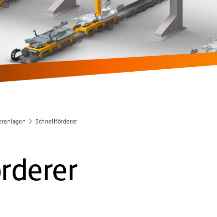
eranlagen
Schnellförderer
örderer