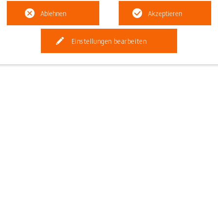
g: a = 4 m/s²
Ablehnen
Akzeptieren
glich
nfrage
Einstellungen bearbeiten