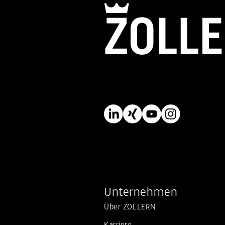
N
am
Unternehmen
Über ZOLLERN
Karriere