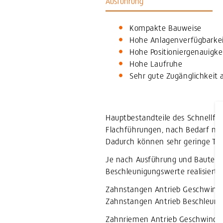
Ausführung
Kompakte Bauweise
Hohe Anlagenverfügbarke
Hohe Positioniergenauigke
Hohe Laufruhe
Sehr gute Zugänglichkeit 
Hauptbestandteile des Schnellför
Flachführungen, nach Bedarf mi
Dadurch können sehr geringe Tak
Je nach Ausführung und Bauteill
Beschleunigungswerte realisiert:
Zahnstangen Antrieb Geschwindig
Zahnstangen Antrieb Beschleunig
Zahnriemen Antrieb Geschwindigk