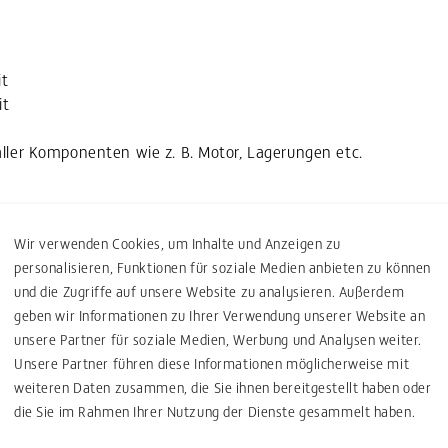
it
it
aller Komponenten wie z. B. Motor, Lagerungen etc.
derers sind standardisierte Achssysteme mit gehärteten
Wir verwenden Cookies, um Inhalte und Anzeigen zu
t Zahnstangenantrieb oder Zahnriemenantrieb ausgeführt.
personalisieren, Funktionen für soziale Medien anbieten zu können
tzeiten bzw. hohe Fördergeschwindigkeiten erreicht werden.
und die Zugriffe auf unsere Website zu analysieren. Außerdem
geben wir Informationen zu Ihrer Verwendung unserer Website an
ast werden folgende Geschwindigkeits- und
unsere Partner für soziale Medien, Werbung und Analysen weiter.
Unsere Partner führen diese Informationen möglicherweise mit
keit: v = 3 m/s
weiteren Daten zusammen, die Sie ihnen bereitgestellt haben oder
ung: a = 3 m/s²
die Sie im Rahmen Ihrer Nutzung der Dienste gesammelt haben.
eit: v = 8 m/s