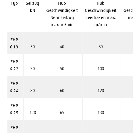
Typ
Seilzug
Hub
Hub
kN
Geschwindigkeit
Geschwindigkeit
Gesc
Nennseilzug
Leerhaken max.
ma
max. m/min
m/min
ZHP
30
40
80
6.19
ZHP
50
50
100
6.22
ZHP
80
60
120
6.24
ZHP
120
65
130
6.25
ZHP