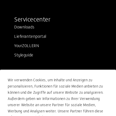
Servicecenter
Downloads
Lieferantenportal
YourZOLLERN
Styleguide
Rechtliches
Wir verwenden Cookies, um Inhalte und Anzeigen zu
Verkaufsbedingungen
personalisieren, Funktionen für soziale Medien anbieten zu
können und die Zugriffe auf unsere Website zu analysieren.
Einkaufsbedingungen
Außerdem geben wir Informationen zu Ihrer Verwendung
Compliance
unserer Website an unsere Partner für soziale Medien,
Werbung und Analysen weiter. Unsere Partner führen diese
Ihre Beschwerde-Meldung