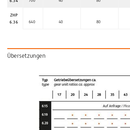
700
40
80
6.34
ZHP
640
40
80
6.36
Übersetzungen