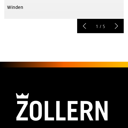
Winden
1
/
5