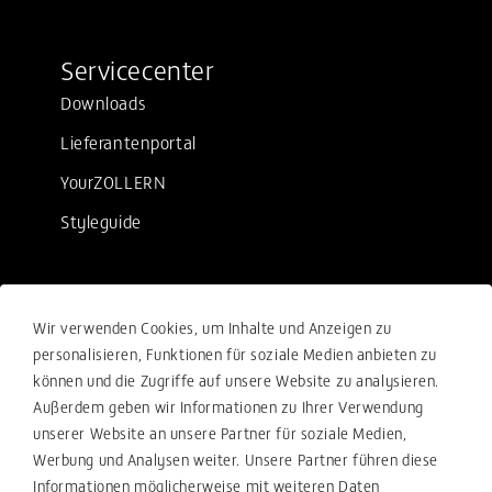
Servicecenter
Downloads
Lieferantenportal
YourZOLLERN
Styleguide
Rechtliches
Wir verwenden Cookies, um Inhalte und Anzeigen zu
Verkaufsbedingungen
personalisieren, Funktionen für soziale Medien anbieten zu
können und die Zugriffe auf unsere Website zu analysieren.
Einkaufsbedingungen
Außerdem geben wir Informationen zu Ihrer Verwendung
Compliance
unserer Website an unsere Partner für soziale Medien,
Werbung und Analysen weiter. Unsere Partner führen diese
Ihre Beschwerde-Meldung
Informationen möglicherweise mit weiteren Daten