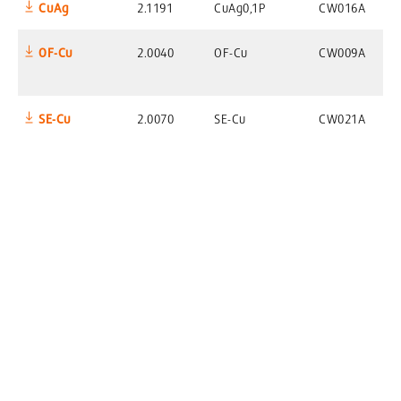
CuAg
2.1191
CuAg0,1P
CW016A
C
OF-Cu
2.0040
OF-Cu
CW009A
C
SE-Cu
2.0070
SE-Cu
CW021A
C