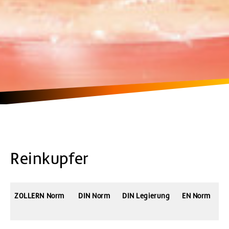
Reinkupfer
ZOLLERN
Norm
DIN
Norm
DIN
Legierung
EN
Norm
E