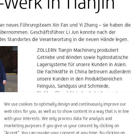
Werk in Tianjin
ser neues Führungsteam Xin Fan und Yi Zhang – sie haben die
 übernommen. Geschäftsführer Li Jun konnte nach der
des Standortes die Verantwortung in die neuen Hände legen.
ZOLLERN Tianjin Machinery produziert
Getriebe und Winden sowie hydrostatische
Lagersysteme für unsere Kunden in Asien.
Die Fachkräfte in China betreuen außerdem
unsere Kunden in den Produktbereichen
Feinguss, Sandguss und Schmiede,
Stahlprofile, elektrische Antriebe sowie
Automatisierung.
We use cookies to optimally design and continuously improve our
web sites for you, as well as to show content in a way that is in line
e
with your interests. We only process data for analysis and
marketing purposes if you give us your consent by clicking on
"Accept". You can revoke your consent at any time. By clicking on