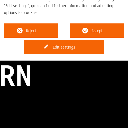
"Edit settings", you can find further information and adjusting
back to overview
options for cookies.
Reject
Accept
Edit settings